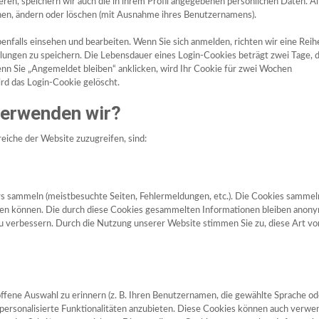
ieren, speichern wir auch die in ihrem Profil angegebenen persönlichen Daten. Al
hen, ändern oder löschen (mit Ausnahme ihres Benutzernamens).
nfalls einsehen und bearbeiten. Wenn Sie sich anmelden, richten wir eine Reih
lungen zu speichern. Die Lebensdauer eines Login-Cookies beträgt zwei Tage, d
Wenn Sie „Angemeldet bleiben“ anklicken, wird Ihr Cookie für zwei Wochen
rd das Login-Cookie gelöscht.
verwenden wir?
reiche der Website zuzugreifen, sind:
rs sammeln (meistbesuchte Seiten, Fehlermeldungen, etc.). Die Cookies sammel
rden können. Die durch diese Cookies gesammelten Informationen bleiben anon
 zu verbessern. Durch die Nutzung unserer Website stimmen Sie zu, diese Art vo
offene Auswahl zu erinnern (z. B. Ihren Benutzernamen, die gewählte Sprache od
nd personalisierte Funktionalitäten anzubieten. Diese Cookies können auch verwe