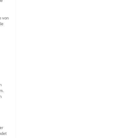
le
e von
ie
n
ym.
n
er
ndet