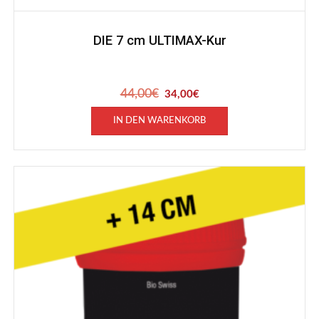
DIE 7 cm ULTIMAX-Kur
44,00
€
Ursprünglicher
Aktueller
34,00
€
Preis
Preis
war:
ist:
IN DEN WARENKORB
44,00€
34,00€.