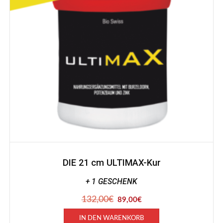
DIE 21 cm ULTIMAX-Kur
+ 1 GESCHENK
132,00
€
Ursprünglicher
Aktueller
89,00
€
Preis
Preis
war:
ist:
IN DEN WARENKORB