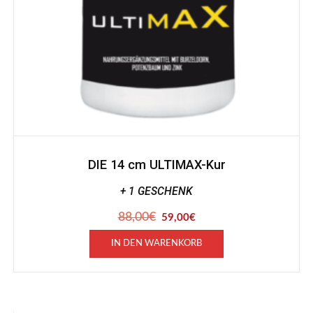
DIE 14 cm ULTIMAX-Kur
+ 1 GESCHENK
88,00
€
Ursprünglicher
Aktueller
59,00
€
Preis
Preis
war:
ist:
IN DEN WARENKORB
88,00€
59,00€.