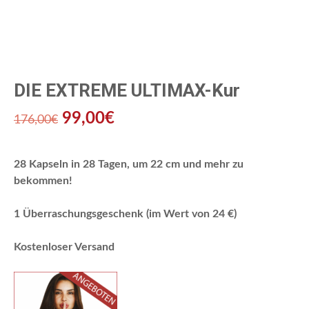
DIE EXTREME ULTIMAX-Kur
Ursprünglicher
Aktueller
99,00
€
176,00
€
Preis
Preis
28 Kapseln in 28 Tagen, um 22 cm und mehr zu
war:
ist:
bekommen!
176,00€
99,00€.
1 Überraschungsgeschenk (im Wert von 24 €)
Kostenloser Versand